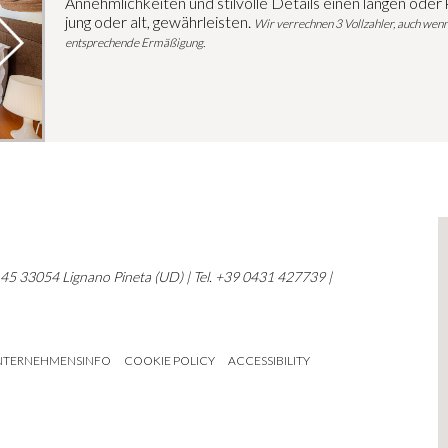
Annehmlichkeiten und stilvolle Details einen langen ode
jung oder alt, gewährleisten.
Wir verrechnen 3 Vollzahler, auch wenn
entsprechende Ermäßigung.
, 45 33054 Lignano Pineta (UD) | Tel. +39 0431 427739 |
NTERNEHMENSINFO
COOKIE POLICY
ACCESSIBILITY