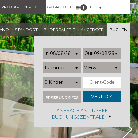
PRO CARD BEREICH
APOGIA HOTELS
DEU
NANO
STANDORT
BILDERGALERIE
ANGEBOTE
BUCHEN
1 Zimmer
2 Erw.
0 Kinder
PREISE UND INFOS
ANFRAGE AN UNSERE
BUCHUNGSZENTRALE