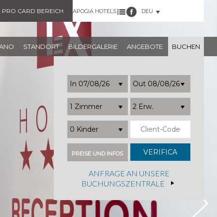
PRO CARD BEREICH
APOGIA HOTELS
DEU
NANO
STANDORT
BILDERGALERIE
ANGEBOTE
BUCHEN
1 Zimmer
2 Erw.
0 Kinder
PREISE UND INFOS
ANFRAGE AN UNSERE
BUCHUNGSZENTRALE