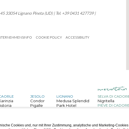
, 45 33054 Lignano Pineta (UD) | Tel. +39 0431 427739 |
NTERNEHMENSINFO
COOKIE POLICY
ACCESSIBILITY
CAORLE
JESOLO
LIGNANO
SELVA DI CADOR
Karinzia
Condor
Medusa Splendid
Nigritella
Astoria
Pigalle
Park Hotel
PIEVE DI CADOR
Belvedere
San Giorgio
Capitol
Bristol
Astor
Palace
GRADO
Mediterraneo
Touring
Helvetia
ische Cookies und, nur mit Ihrer Zustimmung, analytische und Marketing-Cookies
Villa d'Este
Regina