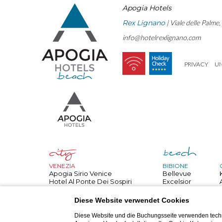
Apogia Hotels
Rex Lignano
| Viale delle Palme
info@hotelrexlignano.com
PRIVACY
U
VENEZIA
BIBIONE
Apogia Sirio Venice
Bellevue
Hotel Al Ponte Dei Sospiri
Excelsior
Hotel All'angelo
Bembo
PARIGI
Royal
Diese Website verwendet Cookies
Apogia Paris
Palace
NIZZA
Danieli
Diese Website und die Buchungsseite verwenden techn
Apogia Nice
Jasminum