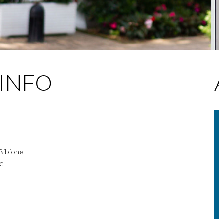
INFO
 Bibione
re