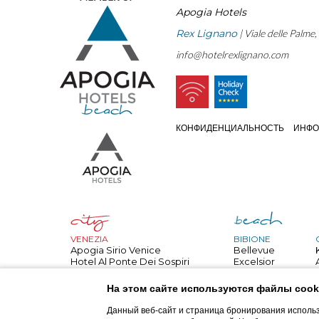
Apogia Hotels
Rex Lignano
| Viale delle Palme
info@hotelrexlignano.com
КОНФИДЕНЦИАЛЬНОСТЬ
ИНФО
VENEZIA
BIBIONE
Apogia Sirio Venice
Bellevue
Hotel Al Ponte Dei Sospiri
Excelsior
Hotel All'angelo
Bembo
PARIGI
Royal
На этом сайте используются файлы cook
Apogia Paris
Palace
NIZZA
Danieli
Данный веб-сайт и страница бронирования использ
Apogia Nice
Jasminum