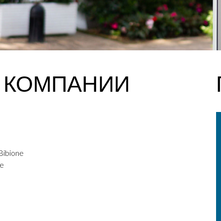
 КОМПАНИИ
 Bibione
re