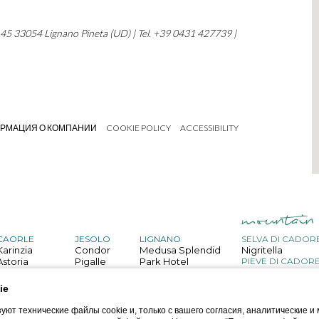
, 45 33054 Lignano Pineta (UD) | Tel. +39 0431 427739 |
РМАЦИЯ О КОМПАНИИ
COOKIE POLICY
ACCESSIBILITY
CAORLE
JESOLO
LIGNANO
SELVA DI CADOR
Karinzia
Condor
Medusa Splendid
Nigritella
Astoria
Pigalle
Park Hotel
PIEVE DI CADOR
Belvedere
San Giorgio
Capitol
Bristol
Astor
Palace
ie
GRADO
Mediterraneo
Touring
Helvetia
уют технические файлы cookie и, только с вашего согласия, аналитические 
Villa d'Este
Regina