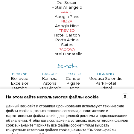
Dei Sospiri
Hotel All'angelo
PARIGI
Apogia Paris
NIZZA
Apogia Nice
TREVISO
Hotel Carlton
Porta Altinia
Suites
PADOVA
Hotel Donatello
BIBIONE
CAORLE
JESOLO
LIGNANO
Bellevue
Karinzia
Condor
Medusa Splendid
Excelsior
Astoria
Pigalle
Park Hotel
Bembo
San Giorgio
Capitol
Bristol
Royal
Astor
Palace
X
GRADO
На этом сайте используются файлы cookie
Palace
Mediterraneo
Touring
Danieli
Helvetia
Villa d'Este
Данный веб-сайт и страница бронирования используют технические
Jasminum
Regina
Argentina
файлы cookie и, только с вашего согласия, аналитические и
Horizonte
Martini
маркетинговые файлы cookie для целевой рекламы и персонализации
Life hotel
Rex
объявлений. Чтобы дать согласие на установку всех категорий файлов
cookie, нажмите “Принять все файлы cookie” чтобы выбрать
конкретные категории файлов cookie, нажмите "Выбрать файлы