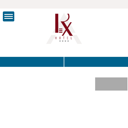
ITA
ENG
DEU
RUS
PRENOTA
ANRUF
PREISE
UND INFOS