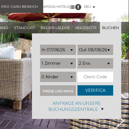
PRO CARD BEREICH
APOGIA HOTELS
DEU
NANO
STANDORT
BILDERGALERIE
ANGEBOTE
BUCHEN
1 Zimmer
2 Erw.
0 Kinder
PREISE UND INFOS
ANFRAGE AN UNSERE
BUCHUNGSZENTRALE