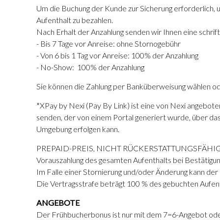
Um die Buchung der Kunde zur Sicherung erforderlich, 
Aufenthalt zu bezahlen.
Nach Erhalt der Anzahlung senden wir Ihnen eine schrif
- Bis 7 Tage vor Anreise: ohne Stornogebühr
- Von 6 bis 1 Tag vor Anreise:
100% der Anzahlung
- No-Show:
100% der Anzahlung
Sie können die Zahlung per Banküberweisung wählen od
*XPay by Nexi (Pay By Link) ist eine von Nexi angeboten
senden, der von einem Portal generiert wurde, über da
Umgebung erfolgen kann.
PREPAID-PREIS, NICHT RÜCKERSTATTUNGSFÄHI
Vorauszahlung des gesamten Aufenthalts bei Bestätigu
Im Falle einer Stornierung und/oder Änderung kann der
Die Vertragsstrafe beträgt 100 % des gebuchten Aufen
ANGEBOTE
Der Frühbucherbonus ist nur mit dem 7=6-Angebot oder 