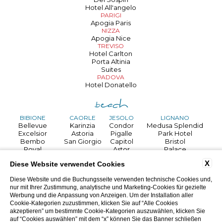
Hotel All'angelo
PARIGI
Apogia Paris
NIZZA
Apogia Nice
TREVISO
Hotel Carlton
Porta Altinia
Suites
PADOVA
Hotel Donatello
BIBIONE
CAORLE
JESOLO
LIGNANO
Bellevue
Karinzia
Condor
Medusa Splendid
Excelsior
Astoria
Pigalle
Park Hotel
Bembo
San Giorgio
Capitol
Bristol
Royal
Astor
Palace
GRADO
Palace
Mediterraneo
Touring
X
Diese Website verwendet Cookies
Danieli
Helvetia
Villa d'Este
Jasminum
Regina
Argentina
Diese Website und die Buchungsseite verwenden technische Cookies und,
Horizonte
Martini
nur mit Ihrer Zustimmung, analytische und Marketing-Cookies für gezielte
Life hotel
Rex
Werbung und die Anpassung von Anzeigen. Um der Installation aller
Cookie-Kategorien zuzustimmen, klicken Sie auf “Alle Cookies
akzeptieren” um bestimmte Cookie-Kategorien auszuwählen, klicken Sie
auf “Cookies auswählen” mit dem “x” können Sie das Banner schließen