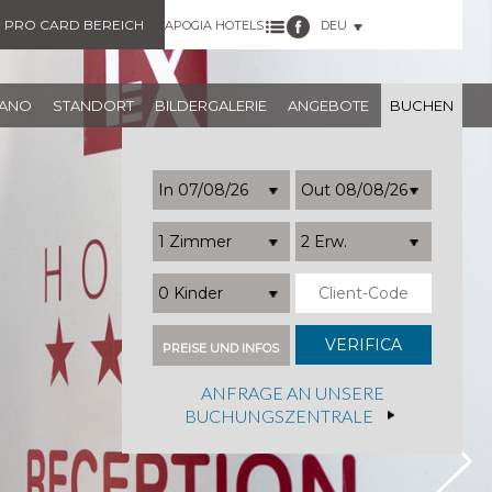
PRO CARD BEREICH
APOGIA HOTELS
DEU
NANO
STANDORT
BILDERGALERIE
ANGEBOTE
BUCHEN
1 Zimmer
2 Erw.
0 Kinder
PREISE UND INFOS
ANFRAGE AN UNSERE
BUCHUNGSZENTRALE