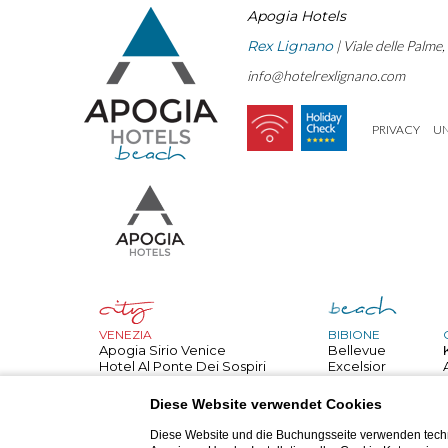
Apogia Hotels
Rex Lignano
| Viale delle Palme
info@hotelrexlignano.com
PRIVACY
U
VENEZIA
BIBIONE
Apogia Sirio Venice
Bellevue
Hotel Al Ponte Dei Sospiri
Excelsior
Hotel All'angelo
Bembo
PARIGI
Royal
Diese Website verwendet Cookies
Apogia Paris
Palace
NIZZA
Danieli
Diese Website und die Buchungsseite verwenden techn
Apogia Nice
Jasminum