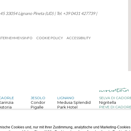
, 45 33054 Lignano Pineta (UD) | Tel. +39 0431 427739 |
NTERNEHMENSINFO
COOKIE POLICY
ACCESSIBILITY
CAORLE
JESOLO
LIGNANO
SELVA DI CADOR
Karinzia
Condor
Medusa Splendid
Nigritella
Astoria
Pigalle
Park Hotel
PIEVE DI CADOR
Belvedere
San Giorgio
Capitol
Bristol
Astor
Palace
GRADO
Mediterraneo
Touring
Helvetia
ische Cookies und, nur mit Ihrer Zustimmung, analytische und Marketing-Cookies
Villa d'Este
Regina