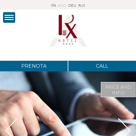
ITA
ENG
DEU
RUS
PRENOTA
CALL
PRICE AND
INFO