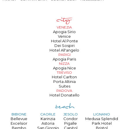
VENEZIA
Apogia Sirio
Venice
Hotel Al Ponte
Dei Sospiri
Hotel All'angelo
PARIGI
Apogia Paris
NIZZA
Apogia Nice
TREVISO
Hotel Carlton
Porta Altinia
Suites
PADOVA
Hotel Donatello
BIBIONE
CAORLE
JESOLO
LIGNANO
Bellevue
Karinzia
Condor
Medusa Splendid
Excelsior
Astoria
Pigalle
Park Hotel
Bembo
San Giorgio
Capitol
Bristol