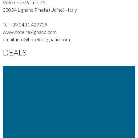
Viale delle Palme, 45
33054 Lignano Pineta (Udine) - Italy
Tel
+39 0431 427739
www.hotelrexlignano.com
email:
info@hotelrexlignano.com
DEALS