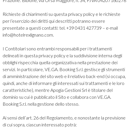
Frazione: Bibione, via Orsa Maggiore, n. 34, P.IVA 04207160278
Richieste di chiarimenti su questa privacy policy e le richieste
per l’esercizio dei diritti qui descritti potranno essere
presentate a questi contatti: tel. +39 0431 427739 – e-mail
info@hotelrexlignano.com
.
I Contitolari sono entrambi responsabili per i trattamenti
delineati in questa privacy policy e la suddivisione interna degli
obblighi rispecchia quella organizzativa nella prestazione dei
servizi. In particolare, VE.GA. Booking S.r.l. gestisce gli strumenti
di amministrazione del sito web e il relativo back-end (si occupa,
quindi, anche di informare gli interessati sui trattamenti e le loro
caratteristiche), mentre Apogia Gestioni Srl è titolare del
dominio su cui è pubblicato il Sito e collabora con VE.GA.
Booking S.r.l. nella gestione dello stesso.
Ai sensi dell’art. 26 del Regolamento, e nonostante la previsione
di cui sopra, ciascun interessato potrà: