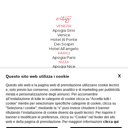
VENEZIA
Apogia Sirio
Venice
Hotel Al Ponte
Dei Sospiri
Hotel All'angelo
PARIGI
Apogia Paris
NIZZA
Apogia Nice
TREVISO
Hotel Carlton
X
Questo sito web utilizza i cookie
Porta Altinia
Suites
Questo sito web e la pagina web di prenotazione utilizzano cookie tecnici
PADOVA
e, solo previo tuo consenso, cookies analitici e di marketing per pubblicità
Hotel Donatello
mirata e personalizzazione degli annunci. Per acconsentire
all’installazione di tutte le categorie di cookie clicca su “Accetta tutti i
cookie” mentre per selezionare specifiche categorie di cookie, clicca su
"Seleziona i cookie"; mediante la “x” puoi invece chiudere il banner
BIBIONE
CAORLE
JESOLO
LIGNANO
rifiutando l’installazione di cookie diversi da quelli tecnici. Per riaprire il
Bellevue
Karinzia
Condor
Medusa Splendid
banner e modificare le preferenze, clicca su “Cookie” nel footer del sito
Excelsior
Astoria
Pigalle
Park Hotel
web e della pagina di prenotazione. Per maggiori informazioni
clicca qui
.
Bembo
San Giorgio
Capitol
Bristol